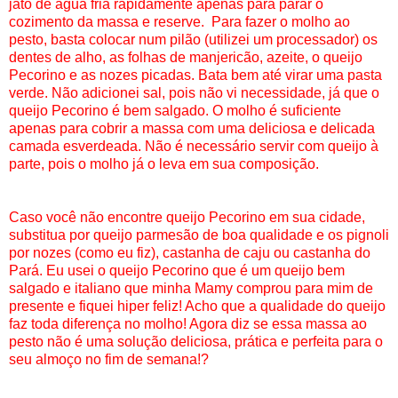
jato de água fria rapidamente apenas para parar o
cozimento da massa e reserve. Para fazer o molho ao
pesto, basta colocar num pilão (utilizei um processador) os
dentes de alho, as folhas de manjericão, azeite, o queijo
Pecorino e as nozes picadas. Bata bem até virar uma pasta
verde. Não adicionei sal, pois não vi necessidade, já que o
queijo Pecorino é bem salgado. O molho é suficiente
apenas para cobrir a massa com uma deliciosa e delicada
camada esverdeada. Não é necessário servir com queijo à
parte, pois o molho já o leva em sua composição.
Caso você não encontre queijo Pecorino em sua cidade,
substitua por queijo parmesão de boa qualidade e os pignoli
por nozes (como eu fiz), castanha de caju ou castanha do
Pará. Eu usei o queijo Pecorino que é um queijo bem
salgado e italiano que minha Mamy comprou para mim de
presente e fiquei hiper feliz! Acho que a qualidade do queijo
faz toda diferença no molho! Agora diz se essa massa ao
pesto não é uma solução deliciosa, prática e perfeita para o
seu almoço no fim de semana!?