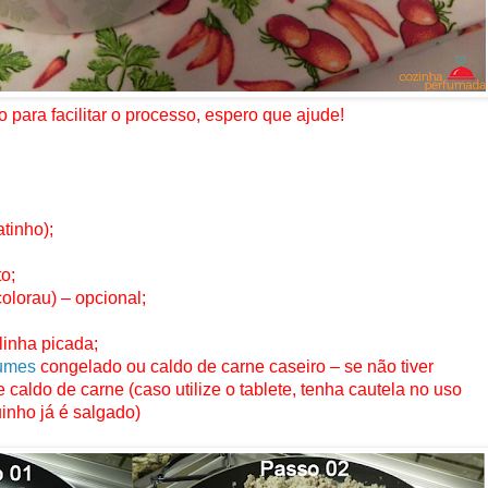
 para facilitar o processo, espero que ajude!
tinho);
o;
olorau) – opcional;
linha picada;
gumes
congelado ou caldo de carne caseiro – se não tiver
 caldo de carne (caso utilize o tablete, tenha cautela no uso
inho já é salgado)