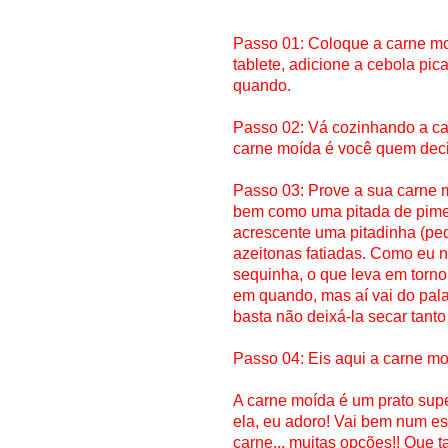
Passo 01: Coloque a carne mo
tablete, adicione a cebola pi
quando.
Passo 02: Vá cozinhando a ca
carne moída é você quem deci
Passo 03: Prove a sua carne m
bem como uma pitada de pimen
acrescente uma pitadinha (pe
azeitonas fatiadas. Como eu n
sequinha, o que leva em torn
em quando, mas aí vai do pala
basta não deixá-la secar tanto
Passo 04: Eis aqui a carne mo
A carne moída é um prato supe
ela, eu adoro! Vai bem num e
carne... muitas opções!! Que t