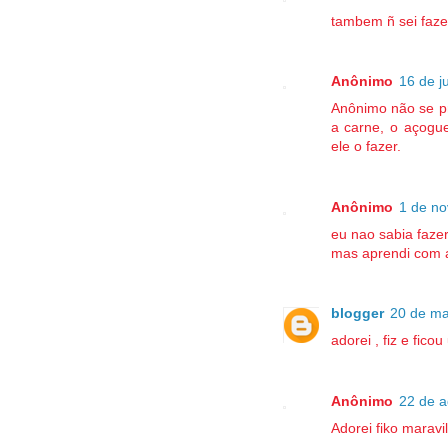
tambem ñ sei faze
Anônimo
16 de j
Anônimo não se pr
a carne, o açogue
ele o fazer.
Anônimo
1 de no
eu nao sabia faze
mas aprendi com a
blogger
20 de ma
adorei , fiz e fico
Anônimo
22 de a
Adorei fiko marav