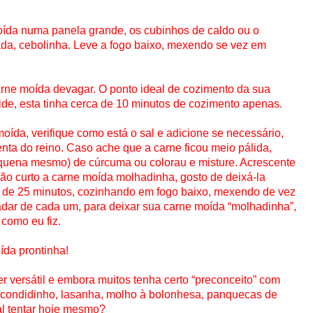
ída numa panela grande, os cubinhos de caldo ou o
cada, cebolinha. Leve a fogo baixo, mexendo se vez em
rne moída devagar. O ponto ideal de cozimento da sua
de, esta tinha cerca de 10 minutos de cozimento apenas.
oída, verifique como está o sal e adicione se necessário,
ta do reino. Caso ache que a carne ficou meio pálida,
quena mesmo) de cúrcuma ou colorau e misture. Acrescente
ão curto a carne moída molhadinha, gosto de deixá-la
o de 25 minutos, cozinhando em fogo baixo, mexendo de vez
dar de cada um, para deixar sua carne moída “molhadinha”,
 como eu fiz.
ída prontinha!
r versátil e embora muitos tenha certo “preconceito” com
scondidinho, lasanha, molho à bolonhesa, panquecas de
al tentar hoje mesmo?