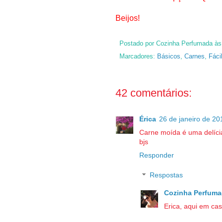
Beijos!
Postado por
Cozinha Perfumada
à
Marcadores:
Básicos
,
Carnes
,
Fáci
42 comentários:
Érica
26 de janeiro de 20
Carne moída é uma delícia
bjs
Responder
Respostas
Cozinha Perfuma
Erica, aqui em casa