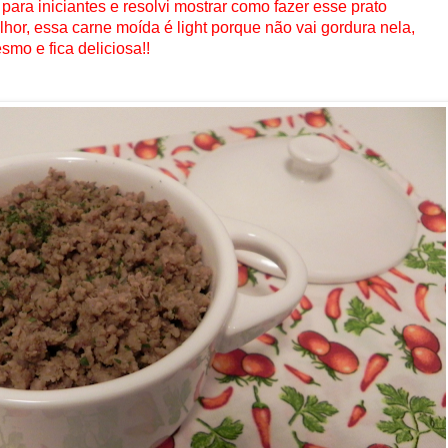
para iniciantes e resolvi mostrar como fazer esse prato
hor, essa carne moída é light porque não vai gordura nela,
mo e fica deliciosa!!