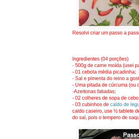
Resolvi criar um passo a passo
Ingredientes (04 porções)
- 500g de carne moída (usei pa
- 01 cebola média picadinha;
- Sal e pimenta do reino a gost
- Uma pitada de cúrcuma (ou c
-Azeitonas fatiadas;
- 02 colheres de sopa de cebo
- 03 cubinhos de
caldo de le
caldo caseiro, use ½ tablete de
do sal, pois o tempero de saqu