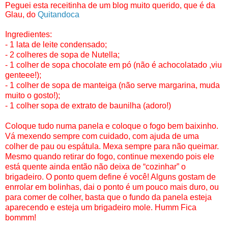
Peguei esta receitinha de um blog muito querido, que é da
Glau, do
Quitandoca
Ingredientes:
- 1 lata de leite condensado;
- 2 colheres de sopa de Nutella;
- 1 colher de sopa chocolate em pó (não é achocolatado ,viu
genteee!);
- 1 colher de sopa de manteiga (não serve margarina, muda
muito o gosto!);
- 1 colher sopa de extrato de baunilha (adoro!)
Coloque tudo numa panela e coloque o fogo bem baixinho.
Vá mexendo sempre com cuidado, com ajuda de uma
colher de pau ou espátula. Mexa sempre para não queimar.
Mesmo quando retirar do fogo, continue mexendo pois ele
está quente ainda então não deixa de “cozinhar” o
brigadeiro. O ponto quem define é você! Alguns gostam de
enrrolar em bolinhas, dai o ponto é um pouco mais duro, ou
para comer de colher, basta que o fundo da panela esteja
aparecendo e esteja um brigadeiro mole. Humm Fica
bommm!