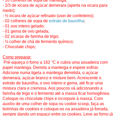
- 10 colheres de sopa de manteiga;
- 2/3 de xicara de açúcar demerara (aperta na xicara para
medir);
- ½ xicara de açúcar refinado (usei de confeiteiro);
- 02 colheres de sopa de
extrato de baunilha
;
- 01 ovo inteiro gelado;
- 01 gema de ovo gelada;
- 02 xicaras de farinha de trigo;
- ½ colher de chá de fermento químico;
- Chocolate chips;
Como preparar:
Pré-aqueça o forno a 162 °C e cubra uma assadeira com
papel manteiga. Derreta a manteiga e espere esfriar.
Adicione numa tigela a manteiga derretida, o açúcar
demerara, açúcar branco e misture bem. Acrescente o
extrato de baunilha, o ovo inteiro e gema, até ficar uma
mistura clara e cremosa. Aos poucos vá adicionando a
farinha de trigo e o fermento até a massa ficar homogênea.
Coloque os chocolate chips e incorpore à massa. Com
auxilio de uma colher de sopa ou cookie scoop, faça as
bolinhas de cookies e coloque-os na assadeira já forrada,
sempre dando um espaço entre os cookies. Leve ao forno já