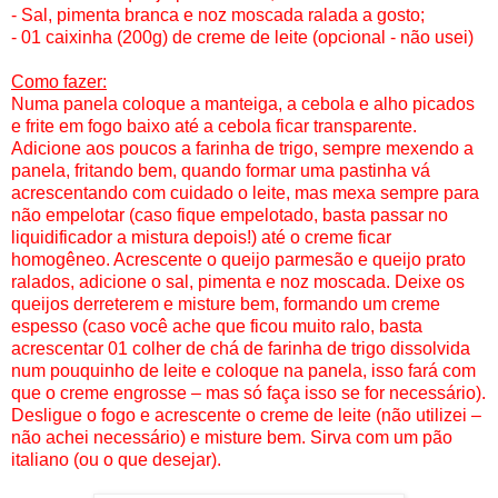
- Sal, pimenta branca e noz moscada ralada a gosto;
- 01 caixinha (200g) de creme de leite (opcional - não usei)
Como fazer:
Numa panela coloque a manteiga, a cebola e alho picados
e frite em fogo baixo até a cebola ficar transparente.
Adicione aos poucos a farinha de trigo, sempre mexendo a
panela, fritando bem, quando formar uma pastinha vá
acrescentando com cuidado o leite, mas mexa sempre para
não empelotar (caso fique empelotado, basta passar no
liquidificador a mistura depois!) até o creme ficar
homogêneo. Acrescente o queijo parmesão e queijo prato
ralados, adicione o sal, pimenta e noz moscada. Deixe os
queijos derreterem e misture bem, formando um creme
espesso (caso você ache que ficou muito ralo, basta
acrescentar 01 colher de chá de farinha de trigo dissolvida
num pouquinho de leite e coloque na panela, isso fará com
que o creme engrosse – mas só faça isso se for necessário).
Desligue o fogo e acrescente o creme de leite (não utilizei –
não achei necessário) e misture bem. Sirva com um pão
italiano (ou o que desejar).