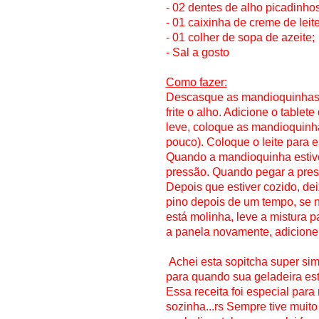
- 02 dentes de alho picadinhos
- 01 caixinha de creme de leit
- 01 colher de sopa de azeite;
- Sal a gosto
Como fazer:
Descasque as mandioquinhas e
frite o alho. Adicione o tablet
leve, coloque as mandioquinhas
pouco). Coloque o leite para 
Quando a mandioquinha estiver
pressão. Quando pegar a pres
Depois que estiver cozido, dei
pino depois de um tempo, se n
está molinha, leve a mistura p
a panela novamente, adicione s
Achei esta sopitcha super sim
para quando sua geladeira est
Essa receita foi especial para
sozinha...rs Sempre tive muit