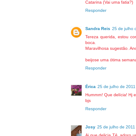
Catarina (Vai uma fatia?)
Responder
Sandra Reis
25 de julho 
Tereza querida, estou co
boca.
Maravilhosa sugestão. An
beijose uma ótima seman
Responder
Érica
25 de julho de 2011
Hummm! Que delícia! Hj es
bjs
Responder
Josy
25 de julho de 2011
Ai que delicia Tê, adoro