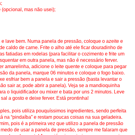
;
e (opcional, mas não usei);
 lave bem. Numa panela de pressão, coloque o azeite e
e de caldo de carne. Frite o alho até ele ficar douradinho de
 fatiadas em rodelas (para facilitar o cozimento e frite um
esquentar em outra panela, mas não é necessário ferver.
 amarelinha, adicione o leite quente e coloque para pegar
são da panela, marque 06 minutos e coloque o fogo baixo.
xe esfriar bem a panela e sair a pressão (basta levantar o
ão sair ar, pode abrir a panela). Veja se a mandioquinha
ara o liquidificador ou mixer e bata por uns 2 minutos. Leve
al a gosto e deixe ferver. Está prontinha!
ples, pois utiliza pouquíssimos ingredientes, sendo perfeita
á na “pindaíba” e restam poucas coisas na sua geladeira.
 mim, pois é a primeira vez que utilizo a panela de pressão
o medo de usar a panela de pressão, sempre me falaram que