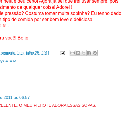
er nela e deu certo! Agora já sei que irei usar sempre, pois
zimento de qualquer coisa! Adorei !
de pressão? Costuma tomar muita sopinha? Eu tenho dado
 tipo de comida por ser bem leve e deliciosa,
ite..
a você! Beijo!
s
segunda-feira, julho 25, 2011
getariano
de 2011 às 06:57
ELENTE, O MEU FILHOTE ADORA ESSAS SOPAS.