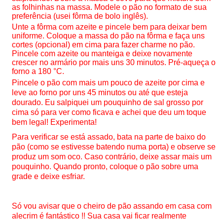
as folhinhas na massa. Modele o pão no formato de sua
preferência (usei fôrma de bolo inglês).
Unte a fôrma com azeite e pincele bem para deixar bem
uniforme. Coloque a massa do pão na fôrma e faça uns
cortes (opcional) em cima para fazer charme no pão.
Pincele com azeite ou manteiga e deixe novamente
crescer no armário por mais uns 30 minutos. Pré-aqueça o
forno a 180 °C.
Pincele o pão com mais um pouco de azeite por cima e
leve ao forno por uns 45 minutos ou até que esteja
dourado. Eu salpiquei um pouquinho de sal grosso por
cima só para ver como ficava e achei que deu um toque
bem legal! Experimenta!
Para verificar se está assado, bata na parte de baixo do
pão (como se estivesse batendo numa porta) e observe se
produz um som oco. Caso contrário, deixe assar mais um
pouquinho. Quando pronto, coloque o pão sobre uma
grade e deixe esfriar.
Só vou avisar que o cheiro de pão assando em casa com
alecrim é fantástico !! Sua casa vai ficar realmente