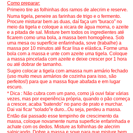
Como preparar:
Primeiro tire as folhinhas dos ramos de alecrim e reserve.
Numa tigela, peneire as farinhas de trigo e o fermento.
Procure misturar bem as duas, daí faça um “buraco” no
meio da tigela e coloque a xicara de água morna, o azeite
e a pitada de sal. Misture bem todos os ingredientes até
ficarem como uma bola, a massa bem homogênea. Sob
uma mesa ou superfície enfarinhada, sove (trabalhe) a
massa por 10 minutos até ficar lisa e elástica. Forme uma
bola com a massa e unte com azeite uma tigela. Coloque
a massa pincelada com azeite e deixe crescer por 1 hora
ou até dobrar de tamanho.
Sugiro colocar a tigela com amassa num armário fechado
(uso muito meus armários de cozinha para isso, são
perfeitos!) para que a massa fique abafada e em lugar
escuro.
* Dica : Não cubra com um pano, como já ouvi falar várias
vezes, mas por experiência própria, quando o pão começa
a crescer, acaba “batendo” no pano de prato e murchar.
Dai vai ficar “solado”e duro...Ou seja, perdeu a massa.
Então dai passado esse tempinho de crescimento da
massa, coloque novamente numa superficie enfarinhada e
achate com os dedos. Misture as folhinhas de alecrim
salpicando. Dobre a massa e sove para que misture bem