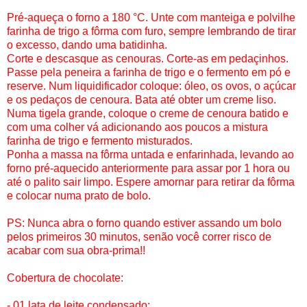
Pré-aqueça o forno a 180 °C. Unte com manteiga e polvilhe
farinha de trigo a fôrma com furo, sempre lembrando de tirar
o excesso, dando uma batidinha.
Corte e descasque as cenouras. Corte-as em pedaçinhos.
Passe pela peneira a farinha de trigo e o fermento em pó e
reserve. Num liquidificador coloque: óleo, os ovos, o açúcar
e os pedaços de cenoura. Bata até obter um creme liso.
Numa tigela grande, coloque o creme de cenoura batido e
com uma colher vá adicionando aos poucos a mistura
farinha de trigo e fermento misturados.
Ponha a massa na fôrma untada e enfarinhada, levando ao
forno pré-aquecido anteriormente para assar por 1 hora ou
até o palito sair limpo. Espere amornar para retirar da fôrma
e colocar numa prato de bolo.
PS: Nunca abra o forno quando estiver assando um bolo
pelos primeiros 30 minutos, senão você correr risco de
acabar com sua obra-prima!!
Cobertura de chocolate:
- 01 lata de leite condensado;